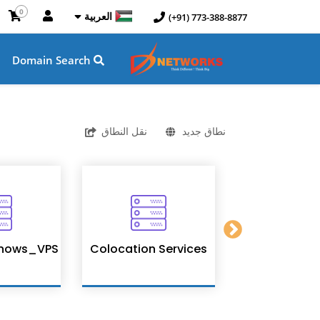
0
العربية
(+91) 773-388-8877
Domain Search
نطاق جديد
نقل النطاق
nows_VPS
Colocation Services
SSL