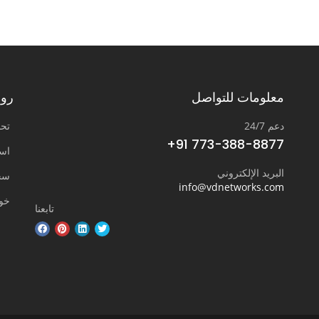
معلومات للتواصل
روا
دعم 24/7
تحد
+91 773-388-8877
است
البريد الإلكتروني
سح
info@vdnetworks.com
خو
تابعنا