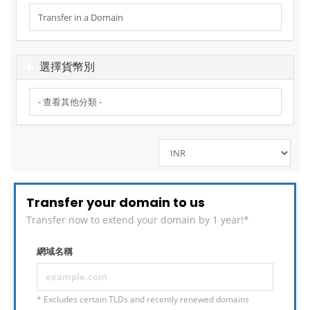
選擇貨幣別
Transfer your domain to us
Transfer now to extend your domain by 1 year!*
網域名稱
* Excludes certain TLDs and recently renewed domains