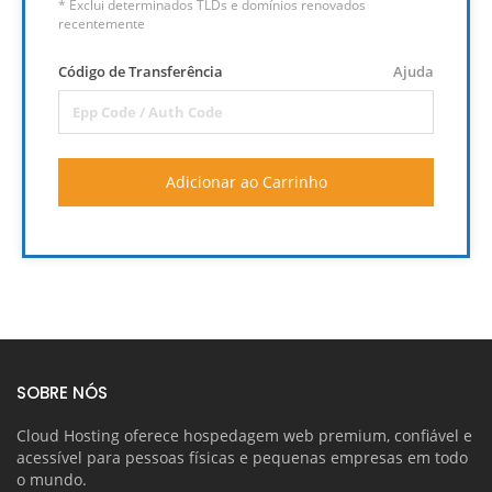
* Exclui determinados TLDs e domínios renovados
recentemente
Código de Transferência
Ajuda
Adicionar ao Carrinho
SOBRE NÓS
Cloud Hosting oferece hospedagem web premium, confiável e
acessível para pessoas físicas e pequenas empresas em todo
o mundo.