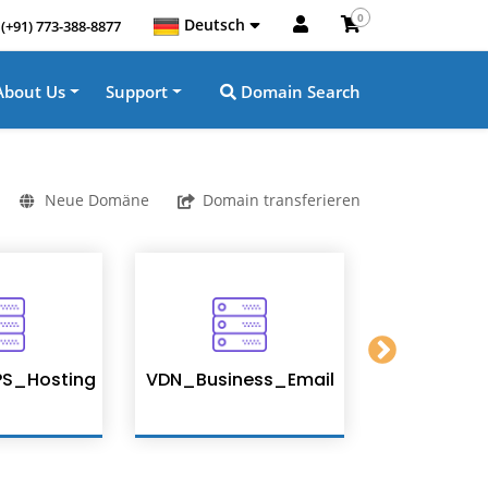
0
Deutsch
(+91) 773-388-8877
About Us
Support
Domain Search
Neue Domäne
Domain transferieren
S_Hosting
VDN_Business_Email
Enterpris