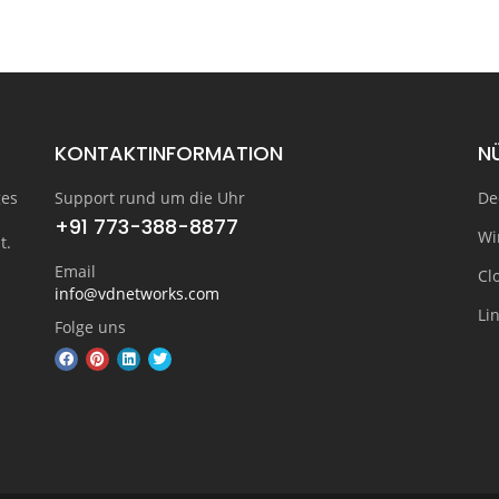
KONTAKTINFORMATION
N
ges
Support rund um die Uhr
De
+91 773-388-8877
Wi
t.
Email
Cl
info@vdnetworks.com
Li
Folge uns