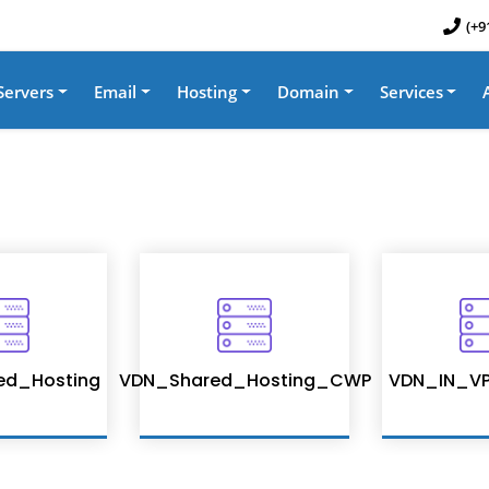
(+9
Servers
Email
Hosting
Domain
Services
ed_Hosting
VDN_Shared_Hosting_CWP
VDN_IN_VP