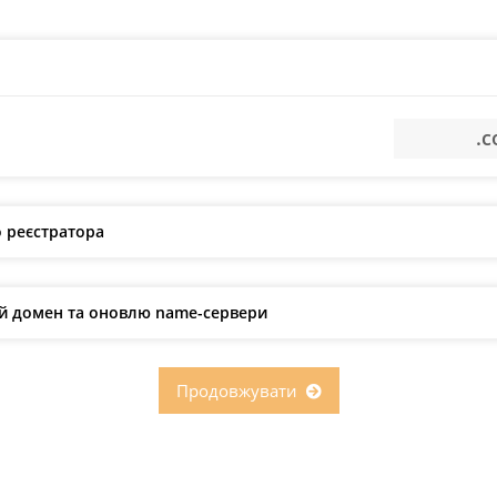
 реєстратора
ий домен та оновлю name-сервери
Продовжувати