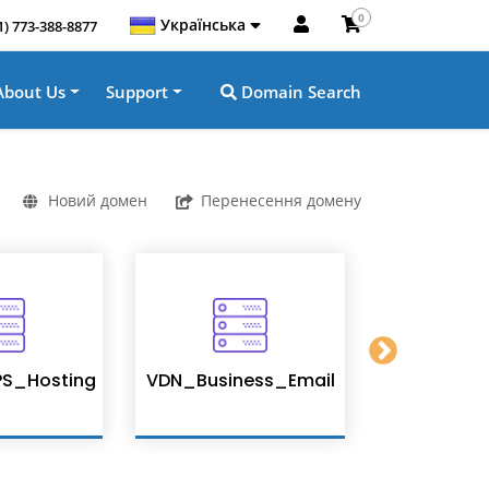
0
Українська
1) 773-388-8877
About Us
Support
Domain Search
Новий домен
Перенесення домену
S_Hosting
VDN_Business_Email
Enterpris