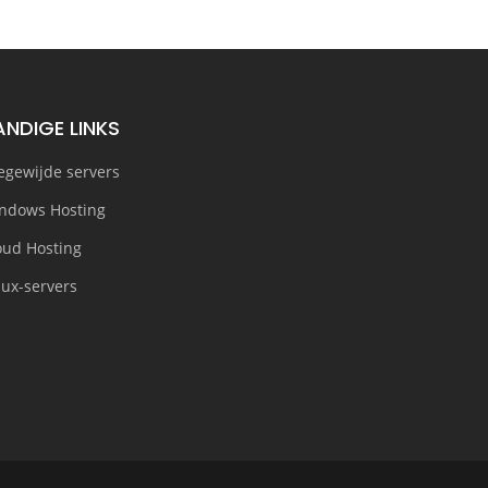
ANDIGE LINKS
egewijde servers
ndows Hosting
oud Hosting
nux-servers