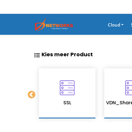
Cloud
Kies meer Product
on Services
SSL
VDN_Shar