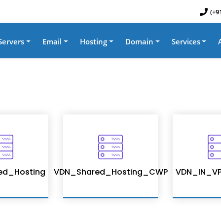
(+9
Servers
Email
Hosting
Domain
Services
ed_Hosting
VDN_Shared_Hosting_CWP
VDN_IN_VP