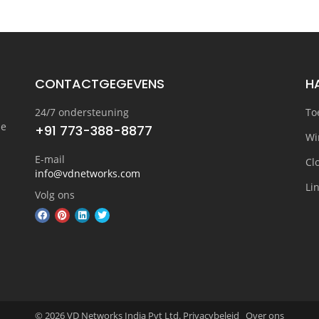
CONTACTGEGEVENS
H
24/7 ondersteuning
To
ne
+91 773-388-8877
Wi
E-mail
Cl
info@vdnetworks.com
Li
Volg ons
© 2026 VD Networks India Pvt Ltd. Privacybeleid
Over ons