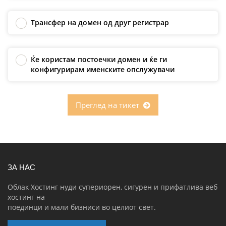
Трансфер на домен од друг регистрар
Ќе користам постоечки домен и ќе ги
конфигурирам именските опслужувачи
Преглед на тикет
ЗА НАС
Облак Хостинг нуди супериорен, сигурен и прифатлива веб
хостинг на
поединци и мали бизниси во целиот свет.