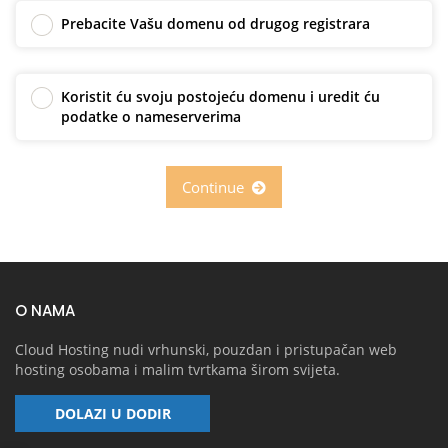
Prebacite Vašu domenu od drugog registrara
Koristit ću svoju postojeću domenu i uredit ću
podatke o nameserverima
Continue
O NAMA
Cloud Hosting nudi vrhunski, pouzdan i pristupačan web
hosting osobama i malim tvrtkama širom svijeta.
DOLAZI U DODIR