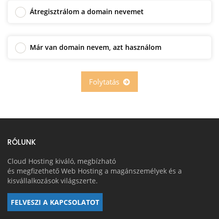
Átregisztrálom a domain nevemet
Már van domain nevem, azt használom
Folytatás
RÓLUNK
Cloud Hosting kiváló, megbízható
és megfizethető Web Hosting a magánszemélyek és a
kisvállalkozások világszerte.
FELVESZI A KAPCSOLATOT