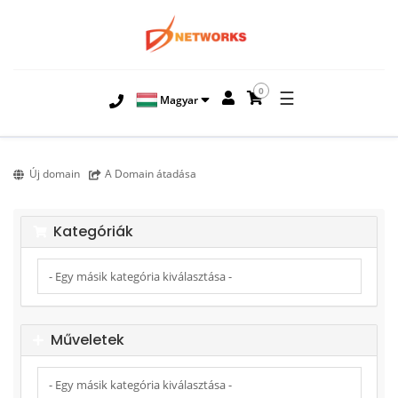
0
☰
Magyar
Új domain
A Domain átadása
Kategóriák
Műveletek