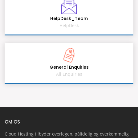
HelpDesk_Team
HelpDesk
General Enquiries
All Enquiries
OM OS
Cloud Hosting tilbyder overlegen, pålidelig og overkommelig