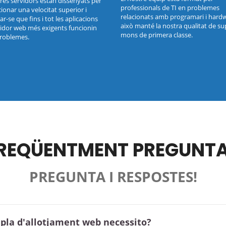
tres servidors estan dissenyats per
professionals de TI en problemes
ionar una velocitat superior i
relacionats amb programari i hardw
r-se que fins i tot les aplicacions
això manté la nostra qualitat de su
vidor web més exigents funcionin
mons de primera classe.
roblemes.
REQÜENTMENT PREGUNT
PREGUNTA I RESPOSTES!
e pla d'allotjament web necessito?