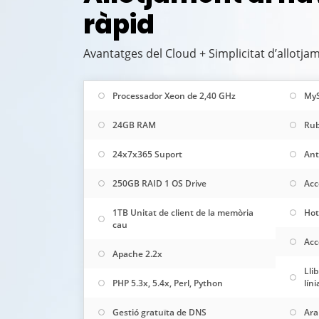
ràpid
Avantatges del Cloud + Simplicitat d’allotj
Processador Xeon de 2,40 GHz
My
24GB RAM
Rub
24x7x365 Suport
Ant
250GB RAID 1 OS Drive
Acc
1TB Unitat de client de la memòria
Hot
cau
Acc
Apache 2.2x
Lli
PHP 5.3x, 5.4x, Perl, Python
líni
Gestió gratuïta de DNS
Ara