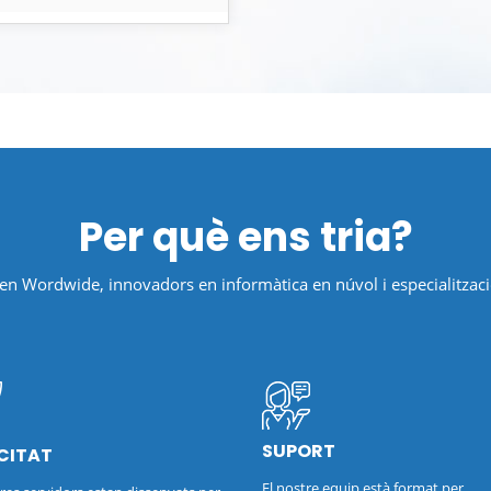
Per què ens tria?
 en Wordwide, innovadors en informàtica en núvol i especialitzaci
SUPORT
CITAT
El nostre equip està format per