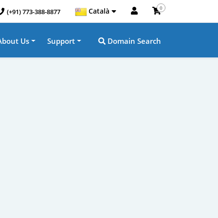
0
Català
(+91) 773-388-8877
About Us
Support
Domain Search