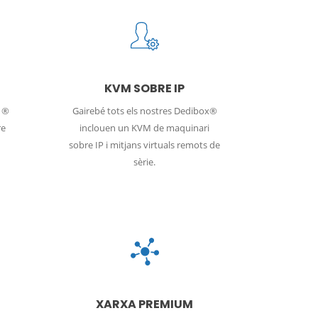
KVM SOBRE IP
x ®
Gairebé tots els nostres Dedibox®
re
inclouen un KVM de maquinari
sobre IP i mitjans virtuals remots de
sèrie.
XARXA PREMIUM