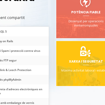
POTÈNCIA FIABLE
ament compartit
Dissenyat per operacions
ininterrompudes
SQL 5
y on Rails
i Spam i protecció contra virus
és FTP segur
XARXA I SEGURETAT
link & Leech Protection
Màxima activitat laboral i estabi
és phpMyAdmin
breta d'adreces electròniques en
a
 amb embalatge de vernís