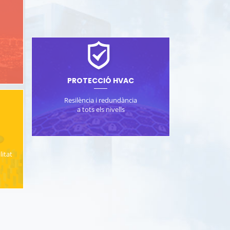
PROTECCIÓ HVAC
Resilència i redundància
a tots els nivells
litat