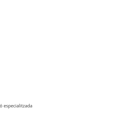
s
ó especialitzada