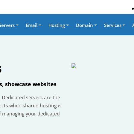
Servers
Email
Hosting
Domain
Services
S
es, showcase websites
. Dedicated servers are the
ects when shared hosting is
f managing your dedicated