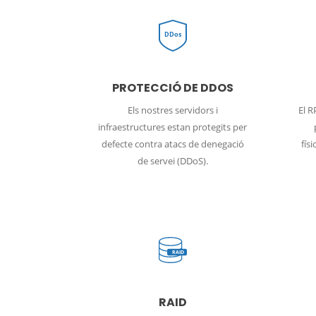
DDos
PROTECCIÓ DE DDOS
Els nostres servidors i
El R
infraestructures estan protegits per
defecte contra atacs de denegació
fís
de servei (DDoS).
RAID
RAID