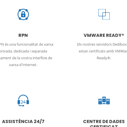
RPN
VMWARE READY®
PN és una funcionalitat de xarxa
Els nostres servidors Dedibo
privada, dedicada i separada
estan certificats amb VMWa
icament de la vostra interfície de
Ready®.
xarxa d'Internet.
ASSISTÈNCIA 24/7
CENTRE DE DADES
CERTIFICAT