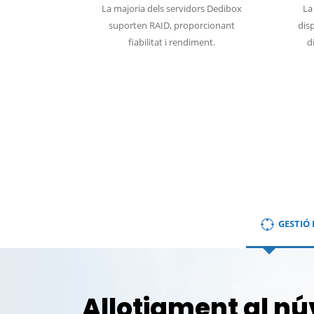
La majoria dels servidors Dedibox
La
suporten RAID, proporcionant
disp
fiabilitat i rendiment.
d
GESTIÓ
Allotjament al nú