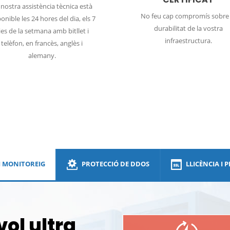
 nostra assistència tècnica està
No feu cap compromís sobre 
onible les 24 hores del dia, els 7
durabilitat de la vostra
ies de la setmana amb bitllet i
infraestructura.
telèfon, en francès, anglès i
DDos
alemany.
 I MONITOREIG
PROTECCIÓ DE DDOS
LLICÈNCIA I
vol ultra