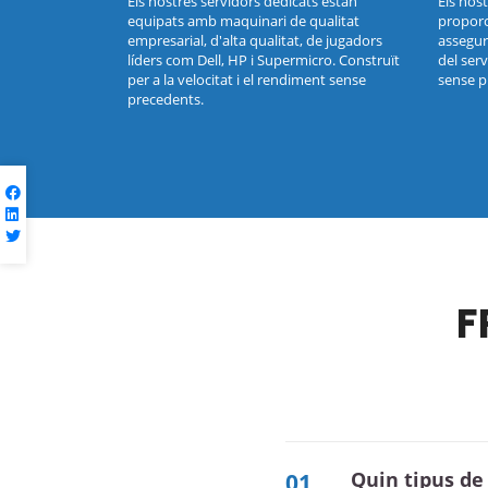
Els nostres servidors dedicats estan
Els nos
equipats amb maquinari de qualitat
proporc
empresarial, d'alta qualitat, de jugadors
assegura
líders com Dell, HP i Supermicro. Construït
del ser
per a la velocitat i el rendiment sense
sense p
precedents.
F
Quin tipus d
01