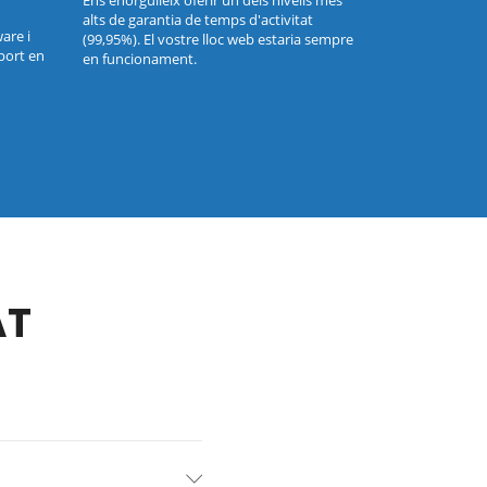
Ens enorgulleix oferir un dels nivells més
alts de garantia de temps d'activitat
are i
(99,95%). El vostre lloc web estaria sempre
port en
en funcionament.
AT