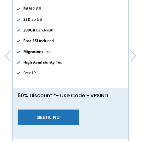
RAM
2 GB
SSD
25 GB
200GB
bandwidth
Free SSl
included
Migrations
free
prev
next
High Availability
Yes
Free
IP
1
50% Discount *- Use Code - VPSIND
BESTIL NU