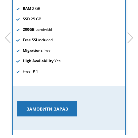
RAM
2 GB
SSD
25 GB
200GB
bandwidth
prev
next
Free SSl
included
Migrations
free
High Availability
Yes
Free
IP
1
ЗАМОВИТИ ЗАРАЗ