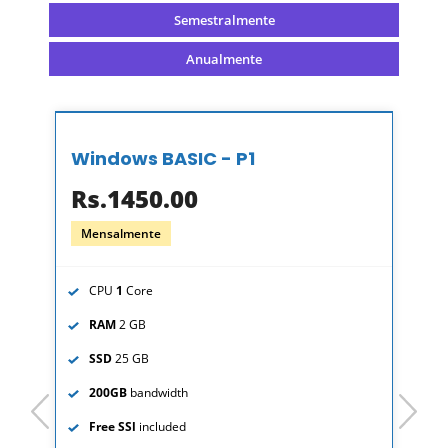
Semestralmente
Anualmente
Windows BASIC - P1
Rs.1450.00
Mensalmente
CPU
1
Core
RAM
2 GB
SSD
25 GB
200GB
bandwidth
prev
next
Free SSl
included