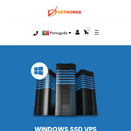
0
☰
Português
WINDOWS SSD VPS