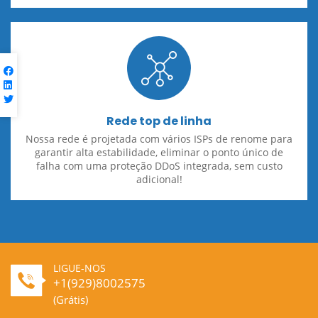
Rede top de linha
Nossa rede é projetada com vários ISPs de renome para
garantir alta estabilidade, eliminar o ponto único de
falha com uma proteção DDoS integrada, sem custo
adicional!
LIGUE-NOS
+1(929)8002575
(Grátis)