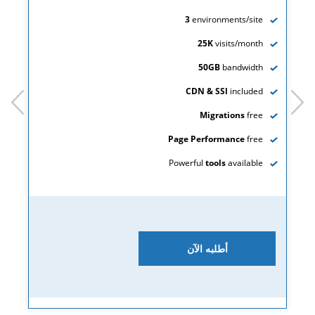
3
environments/site
25K
visits/month
50GB
bandwidth
CDN & SSl
included
prev
next
Migrations
free
Page Performance
free
Powerful
tools
available
أطلبه الآن