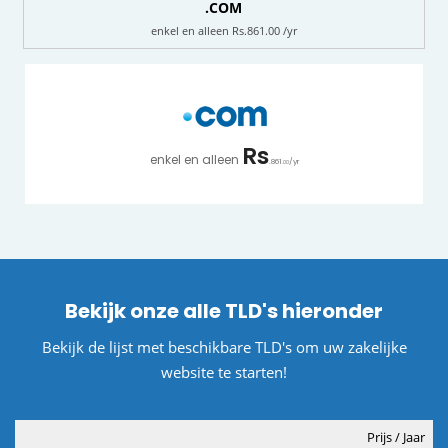
.COM
enkel en alleen Rs.861.00 /yr
Rs
enkel en alleen
.861
/yr
.00
Bekijk onze alle TLD's hieronder
Bekijk de lijst met beschikbare TLD's om uw zakelijke
website te starten!
Prijs / Jaar