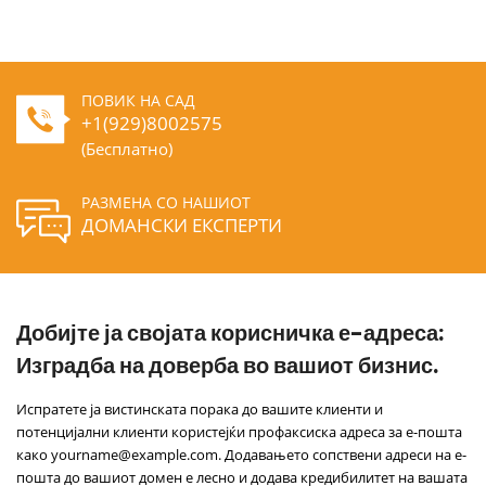
ПОВИК НА САД
+1(929)8002575
(Бесплатно)
РАЗМЕНА СО НАШИОТ
ДОМАНСКИ ЕКСПЕРТИ
Добијте ја својата корисничка е-адреса:
Изградба на доверба во вашиот бизнис.
Испратете ја вистинската порака до вашите клиенти и
потенцијални клиенти користејќи профаксиска адреса за е-пошта
како yourname@example.com. Додавањето сопствени адреси на е-
пошта до вашиот домен е лесно и додава кредибилитет на вашата