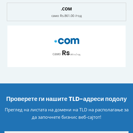
.COM
само Rs.861.00 /год
Rs
само
.861
/год
.00
Проверете ги нашите TLD-адреси подолу
Преглед на листата на домени на TLD на располагање за
да започнете бизнис веб-сајтот!