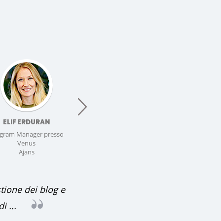
next
ELIF ERDURAN
ATAKAN OZOLMEZ
TUGCE YI
gram Manager presso
Program Manager presso
Program Manage
Venus
Ontan Grup
Haber 3
Ajans
tione dei blog e
i ...