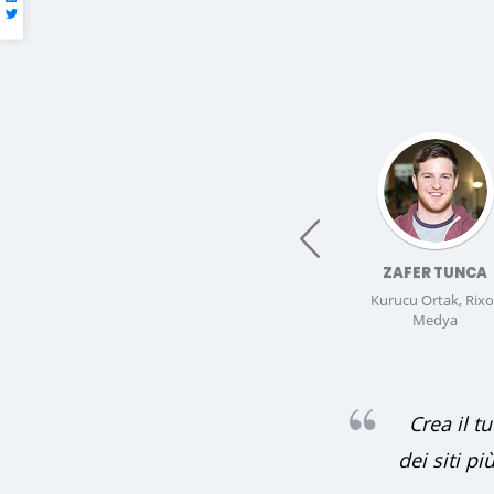
prev
ZAFER TUNCA
Kurucu Ortak, Rixo
Medya
Crea il t
dei siti pi