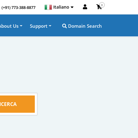
0
Italiano
(+91) 773-388-8877
About Us
Support
Domain Search