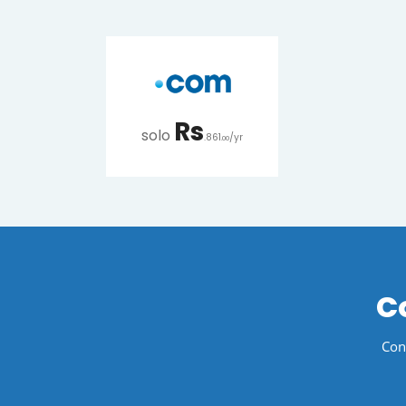
Rs
solo
.861
/yr
.00
Co
Cons