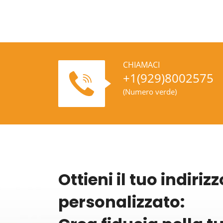
CHIAMACI
+1(929)8002575
(Numero verde)
Ottieni il tuo indiriz
personalizzato: