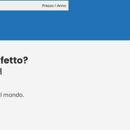
Prezzo / Anno
fetto?
!
?
 il mondo.