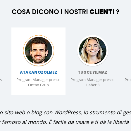
COSA DICONO I NOSTRI
CLIENTI
?
ATAKAN OZOLMEZ
TUGCE YILMAZ
s
Program Manager presso
Program Manager presso
Pro
Ontan Grup
Haber 3
uo sito web o blog con WordPress, lo strumento di ges
ù famoso al mondo. È facile da usare e ti dà la libertà d