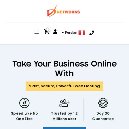
0
☰
Persian
Take Your Business Online
With
Fast, Secure, Powerful Web Hosting!
Speed Like
No
Trusted by 1.2
30 Day
One Else
Millions user
Guarantee