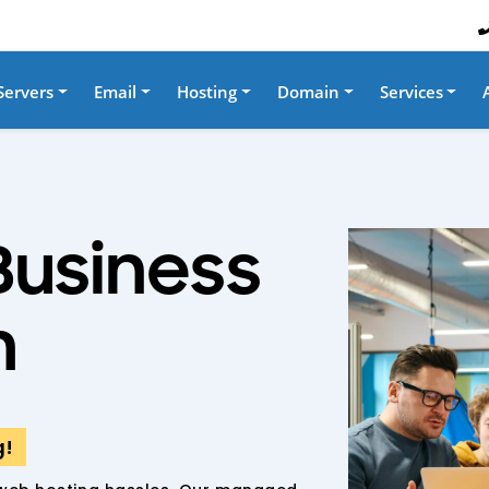
Servers
Email
Hosting
Domain
Services
Business
h
g!