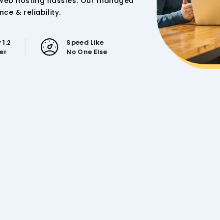
 web hosting hassles. Our managed
 & reliability.
 1.2
Speed Like
ser
No One Else