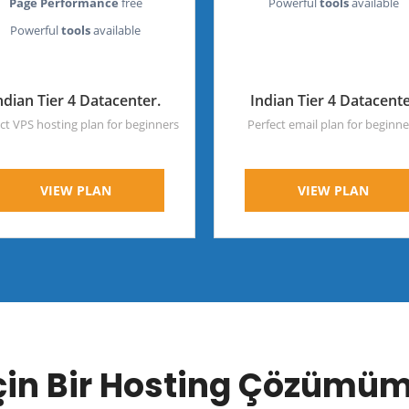
Page Performance
free
Powerful
tools
available
Powerful
tools
available
ndian Tier 4 Datacenter.
Indian Tier 4 Datacent
ct VPS hosting plan for beginners
Perfect email plan for beginne
VIEW PLAN
VIEW PLAN
İçin Bir Hosting Çözümü