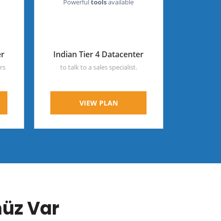
Powerful
tools
available
er
Indian Tier 4 Datacenter
rs
to talk to a sales specialist.
VIEW PLAN
müz Var