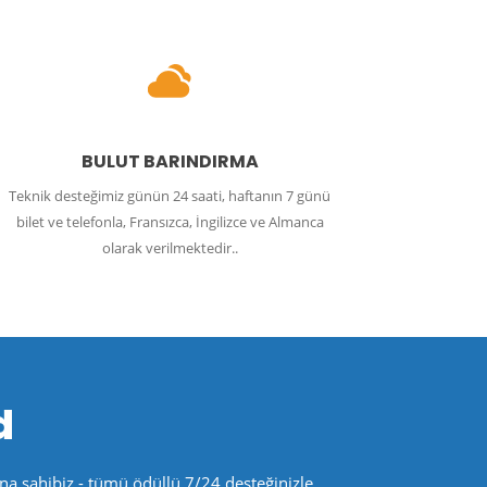
BULUT BARINDIRMA
Teknik desteğimiz günün 24 saati, haftanın 7 günü
bilet ve telefonla, Fransızca, İngilizce ve Almanca
olarak verilmektedir..
d
a sahibiz - tümü ödüllü 7/24 desteğinizle