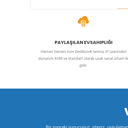
PAYLAŞILAN EVSAHIPLIĞI
Hemen hemen tüm Dedibox® larımız IP üzerinden
donanım KVM ve standart olarak uzak sanal ortam il
gelir.
Bir sonraki sunucunuz, siteniz, uygulama