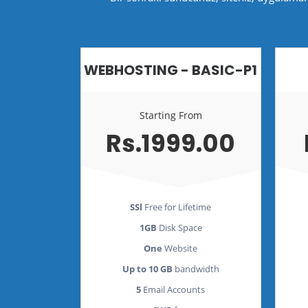
WEBHOSTING - BASIC-P1
Starting From
Rs.1999.00
SSl
Free for Lifetime
1GB
Disk Space
One
Website
Up to 10 GB
bandwidth
5
Email Accounts