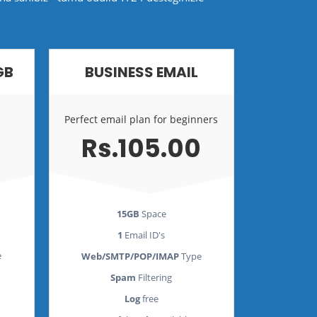
GB
BUSINESS EMAIL
Perfect email plan for beginners
Rs.105.00
15GB
Space
1
Email ID's
e
Web/SMTP/POP/IMAP
Type
Spam
Filtering
Log
free