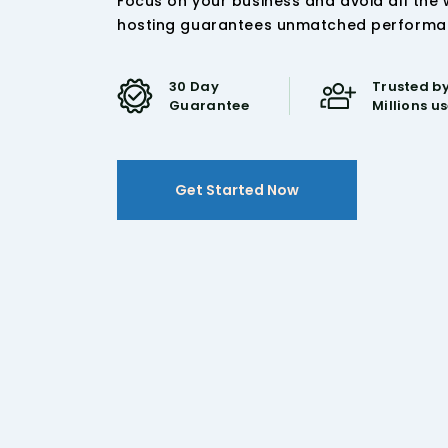
Focus on your business and avoid all the
hosting guarantees unmatched performance
30 Day
Trusted by
Guarantee
Millions u
Get Started Now