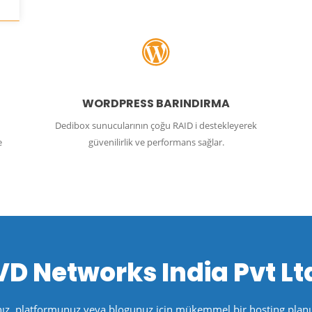
WORDPRESS BARINDIRMA
Dedibox sunucularının çoğu RAID i destekleyerek
e
güvenilirlik ve performans sağlar.
VD Networks India Pvt Lt
nız, platformunuz veya blogunuz için mükemmel bir hosting planın