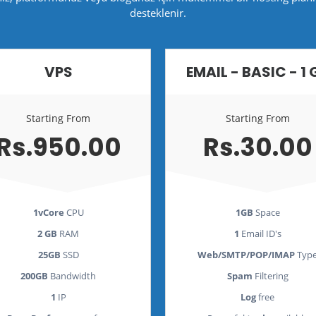
desteklenir.
VPS
EMAIL - BASIC - 1 
Starting From
Starting From
Rs.950.00
Rs.30.00
1vCore
CPU
1GB
Space
2 GB
RAM
1
Email ID's
25GB
SSD
Web/SMTP/POP/IMAP
Typ
200GB
Bandwidth
Spam
Filtering
1
IP
Log
free