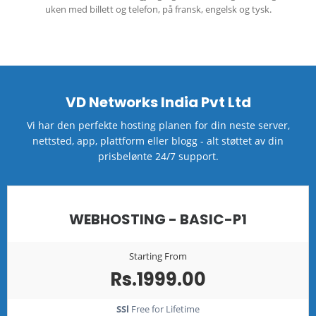
uken med billett og telefon, på fransk, engelsk og tysk.
VD Networks India Pvt Ltd
Vi har den perfekte hosting planen for din neste server,
nettsted, app, plattform eller blogg - alt støttet av din
prisbelønte 24/7 support.
WEBHOSTING - BASIC-P1
Starting From
Rs.1999.00
SSl
Free for Lifetime