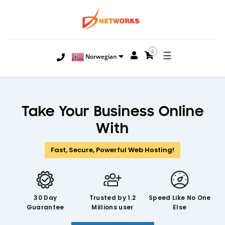
0
☰
Norwegian
Take Your Business Online
With
Fast, Secure, Powerful Web Hosting!
30 Day
Trusted by 1.2
Speed Like
No One
Guarantee
Millions user
Else