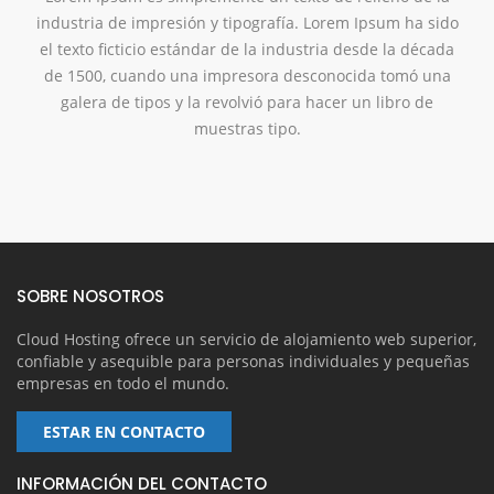
industria de impresión y tipografía. Lorem Ipsum ha sido
el texto ficticio estándar de la industria desde la década
de 1500,
cuando una impresora desconocida tomó una
galera de tipos y la revolvió para hacer un libro de
muestras tipo.
SOBRE NOSOTROS
Cloud Hosting ofrece un servicio de alojamiento web superior,
confiable y asequible para personas individuales y pequeñas
empresas en todo el mundo.
ESTAR EN CONTACTO
INFORMACIÓN DEL CONTACTO