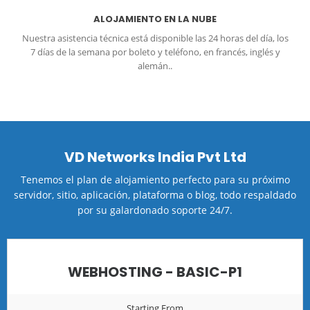
ALOJAMIENTO EN LA NUBE
Nuestra asistencia técnica está disponible las 24 horas del día, los
7 días de la semana por boleto y teléfono, en francés, inglés y
alemán..
VD Networks India Pvt Ltd
Tenemos el plan de alojamiento perfecto para su próximo
servidor, sitio, aplicación, plataforma o blog, todo respaldado
por su galardonado soporte 24/7.
WEBHOSTING - BASIC-P1
Starting From