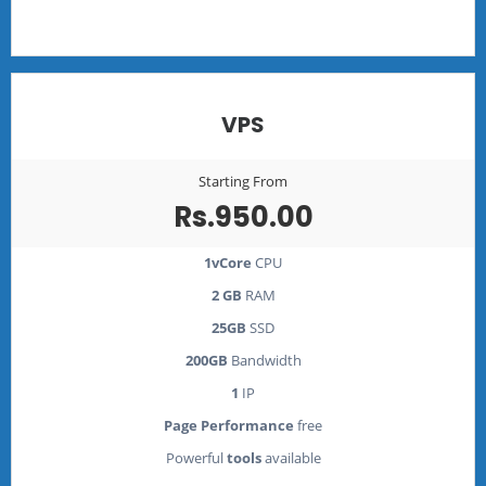
VPS
Starting From
Rs.950.00
1vCore
CPU
2 GB
RAM
25GB
SSD
200GB
Bandwidth
1
IP
Page Performance
free
Powerful
tools
available