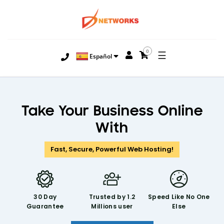
0
☰
Español
Take Your Business Online
With
Fast, Secure, Powerful Web Hosting!
30 Day
Trusted by 1.2
Speed Like
No One
Guarantee
Millions user
Else